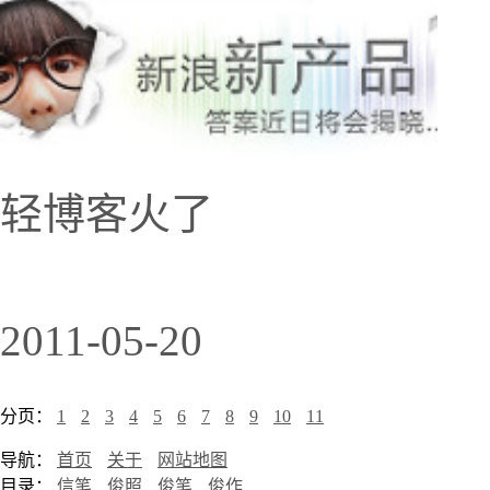
轻博客火了
2011-05-20
分页：
1
2
3
4
5
6
7
8
9
10
11
导航：
首页
关于
网站地图
目录：
信笔
俊照
俊笔
俊作