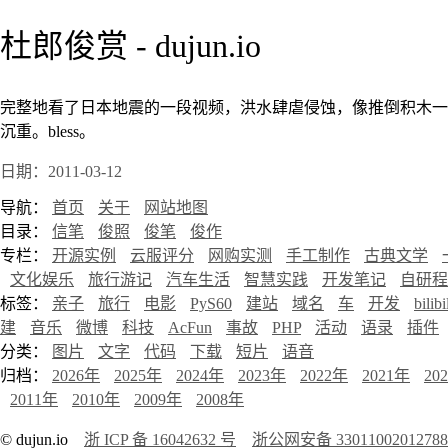
杜郎俊赏 - dujun.io
完整地看了日本地震的一段视频，洪水肆虐侵蚀，像推倒积木一
沉重。bless。
日期：2011-03-12
导航：
首页
关于
网站地图
目录：
信笔
俊照
俊笔
俊作
专栏：
开源实例
云服评分
网购实测
手工制作
古典文学
文化娱乐
旅行游记
汽车生活
智慧实践
开发笔记
自研程
标签：
亲子
旅行
电影
PyS60
建站
域名
车
开发
bilibi
建
音乐
微博
科技
AcFun
事故
PHP
活动
语录
插件
分类：
图片
文字
代码
下载
短片
语音
归档：
2026年
2025年
2024年
2023年
2022年
2021年
20
2011年
2010年
2009年
2008年
© dujun.io
浙 ICP 备 16042632 号
浙公网安备 3301100201278