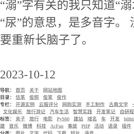
“溺”字有关的我只知道“溺
“尿”的意思，是多音字。
要重新长脑子了。
2023-10-12
导航：
首页
关于
网站地图
目录：
信笔
俊照
俊笔
俊作
专栏：
开源实例
云服评分
网购实测
手工制作
古典文学
文化娱乐
旅行游记
汽车生活
智慧实践
开发笔记
自研程
标签：
亲子
旅行
电影
PyS60
建站
域名
车
开发
bilibi
建
音乐
微博
科技
AcFun
事故
PHP
活动
语录
插件
分类：
图片
文字
代码
下载
短片
语音