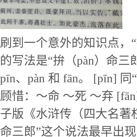
刷到一个意外的知识点，“
的写法是“拚（pàn）命三
pīn、pàn 和 fān。 [pī
顾惜：～命 ～死 ～弃 [fā
子版《水浒传（四大名著
命三郎”这个说法最早出