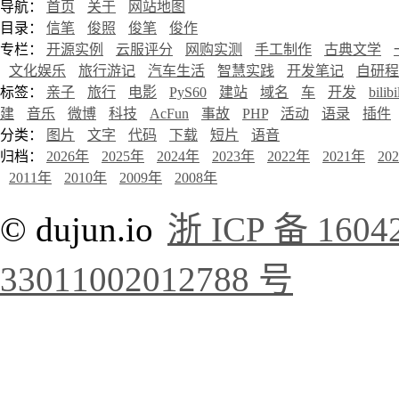
导航：
首页
关于
网站地图
目录：
信笔
俊照
俊笔
俊作
专栏：
开源实例
云服评分
网购实测
手工制作
古典文学
文化娱乐
旅行游记
汽车生活
智慧实践
开发笔记
自研程
标签：
亲子
旅行
电影
PyS60
建站
域名
车
开发
bilibi
建
音乐
微博
科技
AcFun
事故
PHP
活动
语录
插件
分类：
图片
文字
代码
下载
短片
语音
归档：
2026年
2025年
2024年
2023年
2022年
2021年
20
2011年
2010年
2009年
2008年
© dujun.io
浙 ICP 备 1604
33011002012788 号