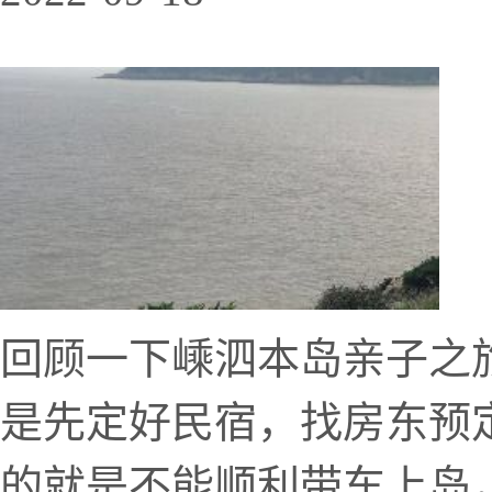
回顾一下嵊泗本岛亲子之
是先定好民宿，找房东预
的就是不能顺利带车上岛