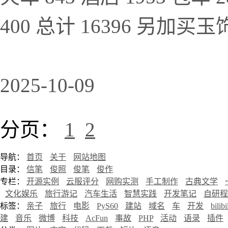
400 总计 16396 另加
2025-10-09
分页：
1
2
导航：
首页
关于
网站地图
目录：
信笔
俊照
俊笔
俊作
专栏：
开源实例
云服评分
网购实测
手工制作
古典文学
文化娱乐
旅行游记
汽车生活
智慧实践
开发笔记
自研程
标签：
亲子
旅行
电影
PyS60
建站
域名
车
开发
bilibi
建
音乐
微博
科技
AcFun
事故
PHP
活动
语录
插件