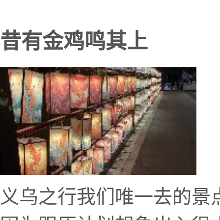
昔有金鸡鸣其上
义乌之行我们唯一去的景