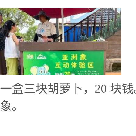
一盒三块胡萝卜，20 块
象。