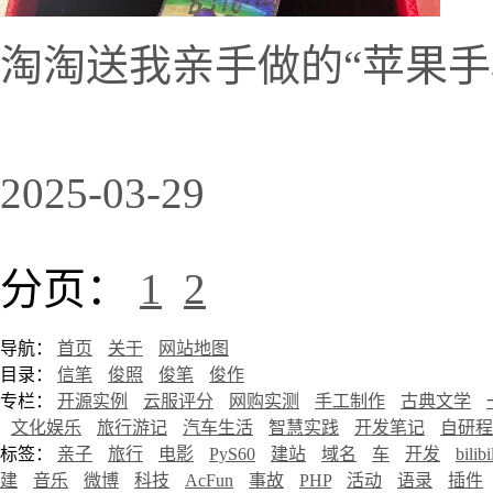
淘淘送我亲手做的“苹果手
2025-03-29
分页：
1
2
导航：
首页
关于
网站地图
目录：
信笔
俊照
俊笔
俊作
专栏：
开源实例
云服评分
网购实测
手工制作
古典文学
文化娱乐
旅行游记
汽车生活
智慧实践
开发笔记
自研程
标签：
亲子
旅行
电影
PyS60
建站
域名
车
开发
bilibi
建
音乐
微博
科技
AcFun
事故
PHP
活动
语录
插件