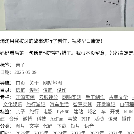
淘淘用我拔牙的故事进行了创作，祝我早日康复！
妈妈看后第一句话是“拔”字写错了。我根本没留意，妈妈肯定
标签：
亲子
日期：2025-05-09
导航：
首页
关于
网站地图
目录：
信笔
俊照
俊笔
俊作
专栏：
开源实例
云服评分
网购实测
手工制作
古典文学
文化娱乐
旅行游记
汽车生活
智慧实践
开发笔记
自研程
标签：
亲子
旅行
电影
PyS60
建站
域名
车
开发
bilibi
建
音乐
微博
科技
AcFun
事故
PHP
活动
语录
插件
分类：
图片
文字
代码
下载
短片
语音
归档：
2026年
2025年
2024年
2023年
2022年
2021年
20