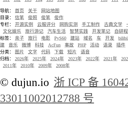
导航：
首页
关于
网站地图
目录：
信笔
俊照
俊笔
俊作
专栏：
开源实例
云服评分
网购实测
手工制作
古典文学
文化娱乐
旅行游记
汽车生活
智慧实践
开发笔记
自研程
标签：
亲子
旅行
电影
PyS60
建站
域名
车
开发
bilibi
建
音乐
微博
科技
AcFun
事故
PHP
活动
语录
插件
分类：
图片
文字
代码
下载
短片
语音
归档：
2026年
2025年
2024年
2023年
2022年
2021年
20
2011年
2010年
2009年
2008年
© dujun.io
浙 ICP 备 1604
33011002012788 号