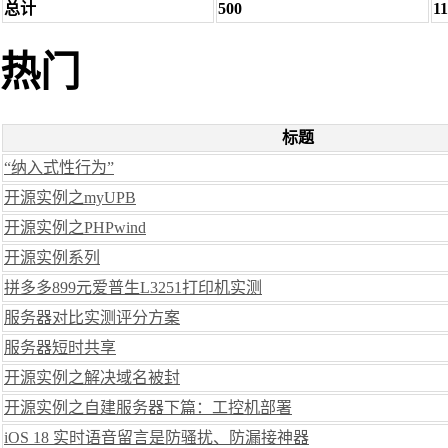
总计
500
1
热门
标题
“纳入式性行为”
开源实例之myUPB
开源实例之PHPwind
开源实例系列
拼多多899元爱普生L3251打印机实测
服务器对比实测评分方案
服务器短时共享
开源实例之解决域名被封
开源实例之自建服务器下篇：工控机部署
iOS 18 实时语音留言是防骚扰、防漏接神器