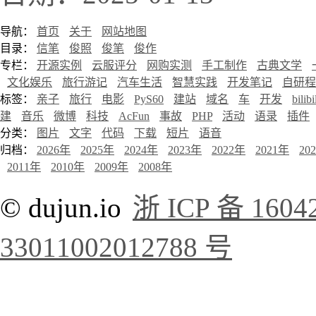
导航：
首页
关于
网站地图
目录：
信笔
俊照
俊笔
俊作
专栏：
开源实例
云服评分
网购实测
手工制作
古典文学
文化娱乐
旅行游记
汽车生活
智慧实践
开发笔记
自研程
标签：
亲子
旅行
电影
PyS60
建站
域名
车
开发
bilibi
建
音乐
微博
科技
AcFun
事故
PHP
活动
语录
插件
分类：
图片
文字
代码
下载
短片
语音
归档：
2026年
2025年
2024年
2023年
2022年
2021年
20
2011年
2010年
2009年
2008年
© dujun.io
浙 ICP 备 1604
33011002012788 号