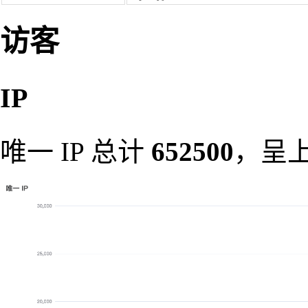
访客
IP
唯一 IP 总计
652500
，呈