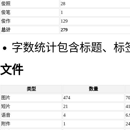
俊照
28
俊笔
1
俊作
129
总计
279
字数统计包含标题、标
文件
类型
数量
图片
474
7
短片
21
4
语音
4
6
附件
1
2