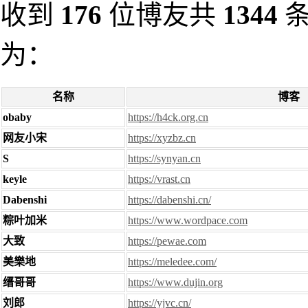
收到
176
位博友共
1344
条
为：
名称
博客
obaby
https://h4ck.org.cn
网友小宋
https://xyzbz.cn
S
https://synyan.cn
keyle
https://vrast.cn
Dabenshi
https://dabenshi.cn/
粽叶加米
https://www.wordpace.com
大致
https://pewae.com
美樂地
https://meledee.com/
缙哥哥
https://www.dujin.org
刘郎
https://yjvc.cn/