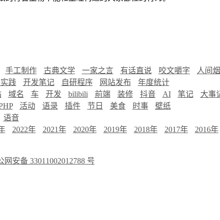
手工制作
古典文学
一家之言
有话直说
咬文嚼字
人间
慧实践
开发笔记
自研程序
网站发布
年度统计
站
域名
车
开发
bilibili
前端
装修
抖音
AI
笔记
大事
PHP
活动
语录
插件
节日
美食
时事
壁纸
语音
3年
2022年
2021年
2020年
2019年
2018年
2017年
2016年
网安备 33011002012788 号