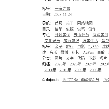
标签：
一家之言
日期：2023-11-24
导航：
首页
关于
网站地图
目录：
信笔
俊照
俊笔
俊作
专栏：
开源实例
云服评分
网购实测
文化娱乐
旅行游记
汽车生活
智
标签：
亲子
旅行
电影
PyS60
建
建
音乐
微博
科技
AcFun
事故
分类：
图片
文字
代码
下载
短片
归档：
2026年
2025年
2024年
202
2011年
2010年
2009年
2008年
© dujun.io
浙 ICP 备 16042632 号
浙公