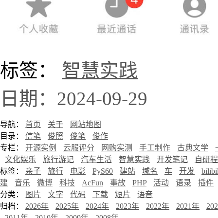
标签：
智慧实践
日期：2024-09-29
导航：
首页
关于
网站地图
目录：
信笔
俊照
俊笔
俊作
专栏：
开源实例
云服评分
网购实测
手工制作
古典文学
文化娱乐
旅行游记
汽车生活
智慧实践
开发笔记
自研程
标签：
亲子
旅行
电影
PyS60
建站
域名
车
开发
bilibi
建
音乐
微博
科技
AcFun
事故
PHP
活动
语录
插件
分类：
图片
文字
代码
下载
短片
语音
归档：
2026年
2025年
2024年
2023年
2022年
2021年
20
2011年
2010年
2009年
2008年