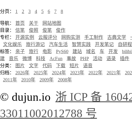
分页：
1
2
3
4
5
6
7
8
导航：
首页
关于
网站地图
目录：
信笔
俊照
俊笔
俊作
专栏：
开源实例
云服评分
网购实测
手工制作
古典文学
文化娱乐
旅行游记
汽车生活
智慧实践
开发笔记
自研程
标签：
亲子
旅行
电影
PyS60
建站
域名
车
开发
bilibi
建
音乐
微博
科技
AcFun
事故
PHP
活动
语录
插件
分类：
图片
文字
代码
下载
短片
语音
归档：
2026年
2025年
2024年
2023年
2022年
2021年
20
2011年
2010年
2009年
2008年
© dujun.io
浙 ICP 备 1604
33011002012788 号