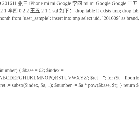
610 201611 张三 iPhone mi mi Google 李四 mi mi Google Google 王五
1 李四 0 2 2 王五 2 1 1 sql 如下： drop table if exists tmp; drop table if
month from `user_sample`; insert into tmp select uid, `201609` as brand,
ber) { $base = 62; $index =
BCDEFGHIJKLMNOPQRSTUVWXYZ'; $ret = ''; for ($t = floor(log10(
; $ret .= substr($index, $a, 1); $number -= $a * pow($base, $t); } r