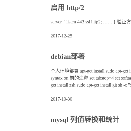
启用 http/2
server { listen 443 ssl http2; …… } 验
2017-12-25
debian部署
个人环境部署 apt-get install sudo apt-get 
syntax on 前的注释 set tabstop=4 set soft
get install zsh sudo apt-get install git sh -c
2017-10-30
mysql 列值转换和统计