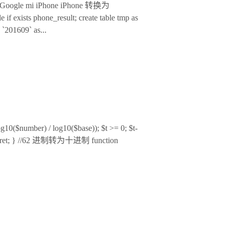
 Google mi iPhone iPhone 转换为
 exists phone_result; create table tmp as
 `201609` as...
$number) / log10($base)); $t >= 0; $t-
eturn $ret; } //62 进制转为十进制 function