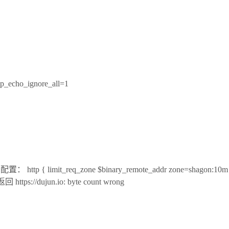
_echo_ignore_all=1
 limit_req_zone $binary_remote_addr zone=shagon:10m rate=2
 https://dujun.io: byte count wrong