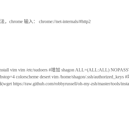
证方法，chrome 输入： chrome://net-internals/#http2
install vim vim /etc/sudoers #增加 shagon ALL=(ALL:ALL) NOPAS
tabstop=4 colorscheme desert vim /home/shagon/.ssh/authorized
 "$(wget https://raw.github.com/robbyrussell/oh-my-zsh/master/tools/instal