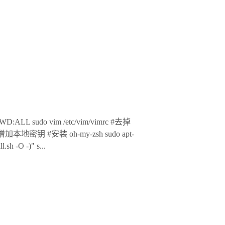
SWD:ALL sudo vim /etc/vim/vimrc #去掉
_keys #增加本地密钥 #安装 oh-my-zsh sudo apt-
l.sh -O -)" s...