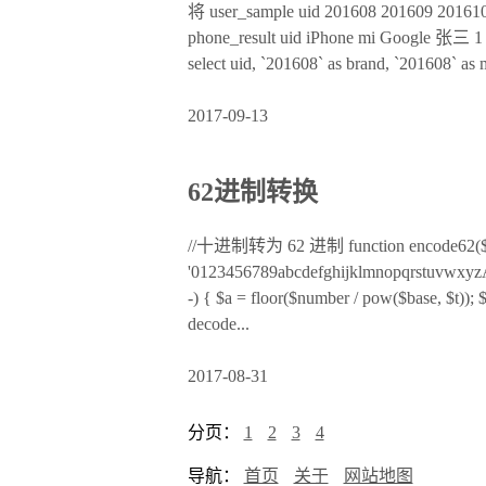
将 user_sample uid 201608 201609 201
phone_result uid iPhone mi Google 张三 1 2 
select uid, `201608` as brand, `201608` as 
2017-09-13
62进制转换
//十进制转为 62 进制 function encode62($num
'0123456789abcdefghijklmnopqrstuvwxyzA
-) { $a = floor($number / pow($base, $t))
decode...
2017-08-31
分页：
1
2
3
4
导航：
首页
关于
网站地图