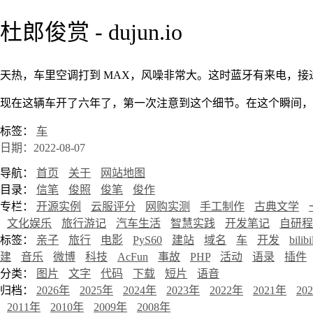
杜郎俊赏 - dujun.io
天热，车里空调打到 MAX，风噪非常大。这时蓝牙有来电，
现在这辆车开了六年了，第一次注意到这个细节。在这个瞬间，
标签：
车
日期：2022-08-07
导航：
首页
关于
网站地图
目录：
信笔
俊照
俊笔
俊作
专栏：
开源实例
云服评分
网购实测
手工制作
古典文学
文化娱乐
旅行游记
汽车生活
智慧实践
开发笔记
自研程
标签：
亲子
旅行
电影
PyS60
建站
域名
车
开发
bilibi
建
音乐
微博
科技
AcFun
事故
PHP
活动
语录
插件
分类：
图片
文字
代码
下载
短片
语音
归档：
2026年
2025年
2024年
2023年
2022年
2021年
20
2011年
2010年
2009年
2008年