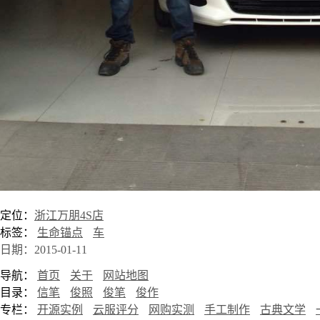
定位：
浙江万朋4S店
标签：
生命锚点
车
日期：2015-01-11
导航：
首页
关于
网站地图
目录：
信笔
俊照
俊笔
俊作
专栏：
开源实例
云服评分
网购实测
手工制作
古典文学