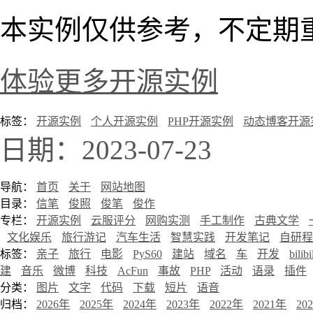
本实例仅供参考，不定期
体验更多开源实例
标签：
开源实例
个人开源实例
PHP开源实例
动态博客开源
日期：2023-07-23
导航：
首页
关于
网站地图
目录：
信笔
俊照
俊笔
俊作
专栏：
开源实例
云服评分
网购实测
手工制作
古典文学
文化娱乐
旅行游记
汽车生活
智慧实践
开发笔记
自研程
标签：
亲子
旅行
电影
PyS60
建站
域名
车
开发
bilibi
建
音乐
微博
科技
AcFun
事故
PHP
活动
语录
插件
分类：
图片
文字
代码
下载
短片
语音
归档：
2026年
2025年
2024年
2023年
2022年
2021年
20