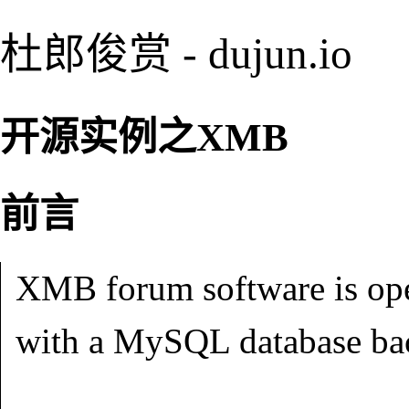
杜郎俊赏 - dujun.io
开源实例之XMB
前言
XMB forum software is ope
with a MySQL database ba