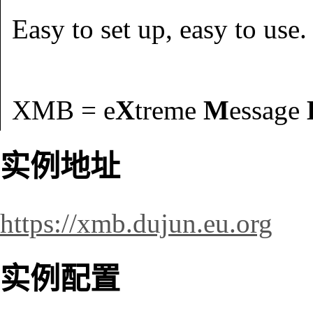
Easy to set up, easy to use
XMB = e
X
treme
M
essage
实例地址
https://xmb.dujun.eu.org
实例配置