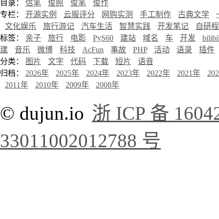
目录：
信笔
俊照
俊笔
俊作
专栏：
开源实例
云服评分
网购实测
手工制作
古典文学
文化娱乐
旅行游记
汽车生活
智慧实践
开发笔记
自研程
标签：
亲子
旅行
电影
PyS60
建站
域名
车
开发
bilibi
建
音乐
微博
科技
AcFun
事故
PHP
活动
语录
插件
分类：
图片
文字
代码
下载
短片
语音
归档：
2026年
2025年
2024年
2023年
2022年
2021年
20
2011年
2010年
2009年
2008年
© dujun.io
浙 ICP 备 1604
33011002012788 号