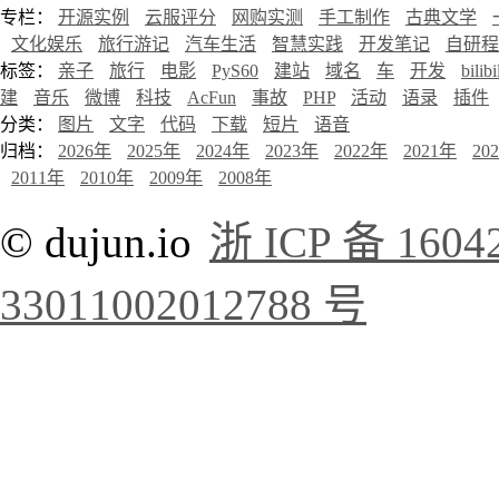
专栏：
开源实例
云服评分
网购实测
手工制作
古典文学
文化娱乐
旅行游记
汽车生活
智慧实践
开发笔记
自研程
标签：
亲子
旅行
电影
PyS60
建站
域名
车
开发
bilibi
建
音乐
微博
科技
AcFun
事故
PHP
活动
语录
插件
分类：
图片
文字
代码
下载
短片
语音
归档：
2026年
2025年
2024年
2023年
2022年
2021年
20
2011年
2010年
2009年
2008年
© dujun.io
浙 ICP 备 1604
33011002012788 号