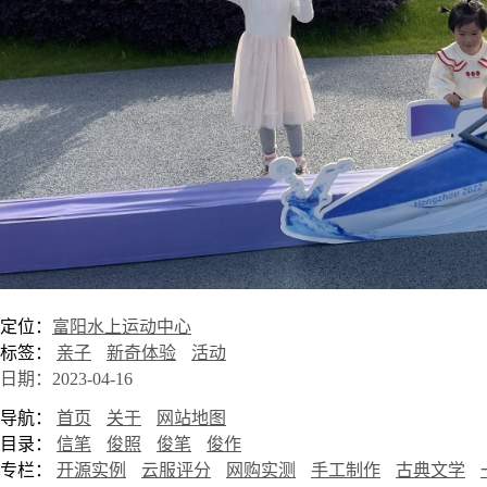
定位：
富阳水上运动中心
标签：
亲子
新奇体验
活动
日期：2023-04-16
导航：
首页
关于
网站地图
目录：
信笔
俊照
俊笔
俊作
专栏：
开源实例
云服评分
网购实测
手工制作
古典文学