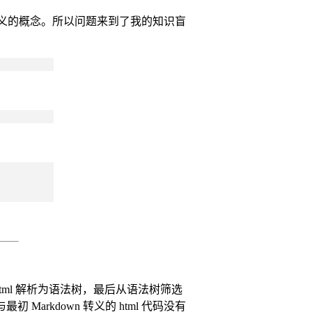
义的概念。所以问题来到了我的知识盲
从 html 解析为语法树，最后从语法树筛选
Markdown 转义的 html 代码没有