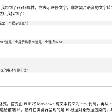
。我想到了
属性，它表示悬停文字，非常契合语音的文字转
title
然后我找到了：
 "这是一个提示信息")
 title="这是一个提示信息">这是一个链接</a>
龙，小区的电动车停车位"
格式。首先由 PHP 将 Markdown 纯文本转义为 html 代码，再
递给前端 JS。最终在浏览器呈现的是 JS 根据对象数据渲染的，与最初 