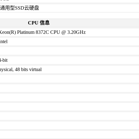
通用型SSD云硬盘
CPU 信息
) Xeon(R) Platinum 8372C CPU @ 3.20GHz
ntel
4-bit
ysical, 48 bits virtual