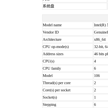
系统盘
Model name
Intel(R
Vendor ID
GenuineI
Architecture
x86_64
CPU op-mode(s)
32-bit, 6
Address sizes
46 bits ph
CPU(s)
4
CPU family
6
Model
106
Thread(s) per core
2
Core(s) per socket
2
Socket(s)
1
Stepping
6