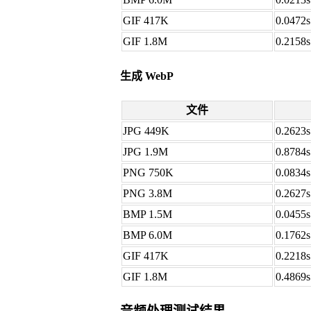
GIF 417K
0.0472s
GIF 1.8M
0.2158s
生成 WebP
文件
JPG 449K
0.2623s
JPG 1.9M
0.8784s
PNG 750K
0.0834s
PNG 3.8M
0.2627s
BMP 1.5M
0.0455s
BMP 6.0M
0.1762s
GIF 417K
0.2218s
GIF 1.8M
0.4869s
音频处理测试结果