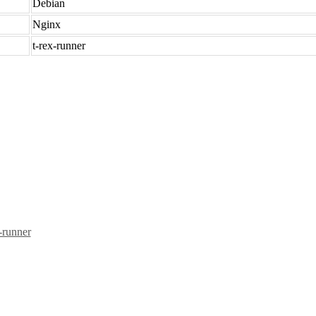
Debian
Nginx
t-rex-runner
-runner