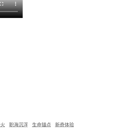
烟火
职海沉浮
生命锚点
新奇体验