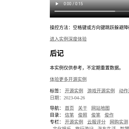
操控方法：空格键或方向键跳跃躲避障
进入实例深度体验
后记
本实例仅供参考，不定期重置数据。
体验更多开源实例
标签：
开源实例
游戏开源实例
动作
日期：2023-04-26
导航：
首页
关于
网站地图
目录：
信笔
俊照
俊笔
俊作
专栏：
开源实例
云服评分
网购实测
文化娱乐
旅行游记
汽车生活
智