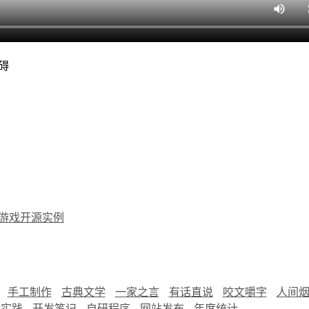
碍
游戏开源实例
手工制作
古典文学
一家之言
有话直说
咬文嚼字
人间
慧实践
开发笔记
自研程序
网站发布
年度统计