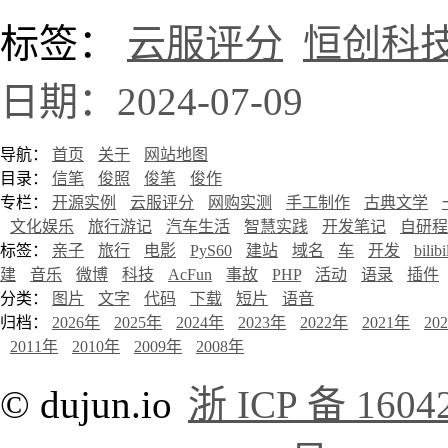
标签：
云服评分
恒创科
日期：2024-07-09
导航：
首页
关于
网站地图
目录：
信笔
俊照
俊笔
俊作
专栏：
开源实例
云服评分
网购实测
手工制作
古典文学
文化娱乐
旅行游记
汽车生活
智慧实践
开发笔记
自研程
标签：
亲子
旅行
电影
PyS60
建站
域名
车
开发
bilibi
建
音乐
微博
科技
AcFun
事故
PHP
活动
语录
插件
分类：
图片
文字
代码
下载
短片
语音
归档：
2026年
2025年
2024年
2023年
2022年
2021年
20
2011年
2010年
2009年
2008年
© dujun.io
浙 ICP 备 1604