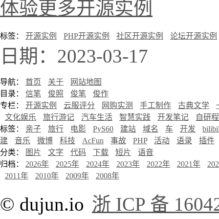
体验更多开源实例
标签：
开源实例
PHP开源实例
社区开源实例
论坛开源实例
日期：2023-03-17
导航：
首页
关于
网站地图
目录：
信笔
俊照
俊笔
俊作
专栏：
开源实例
云服评分
网购实测
手工制作
古典文学
文化娱乐
旅行游记
汽车生活
智慧实践
开发笔记
自研程
标签：
亲子
旅行
电影
PyS60
建站
域名
车
开发
bilibi
建
音乐
微博
科技
AcFun
事故
PHP
活动
语录
插件
分类：
图片
文字
代码
下载
短片
语音
归档：
2026年
2025年
2024年
2023年
2022年
2021年
20
2011年
2010年
2009年
2008年
© dujun.io
浙 ICP 备 1604