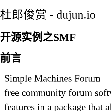
杜郎俊赏 - dujun.io
开源实例之SMF
前言
Simple Machines Forum — 
free community forum softw
features in a package that 