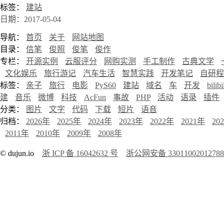
标签：
建站
日期：2017-05-04
导航：
首页
关于
网站地图
目录：
信笔
俊照
俊笔
俊作
专栏：
开源实例
云服评分
网购实测
手工制作
古典文学
文化娱乐
旅行游记
汽车生活
智慧实践
开发笔记
自研程
标签：
亲子
旅行
电影
PyS60
建站
域名
车
开发
bilibi
建
音乐
微博
科技
AcFun
事故
PHP
活动
语录
插件
分类：
图片
文字
代码
下载
短片
语音
归档：
2026年
2025年
2024年
2023年
2022年
2021年
20
2011年
2010年
2009年
2008年
© dujun.io
浙 ICP 备 16042632 号
浙公网安备 3301100201278