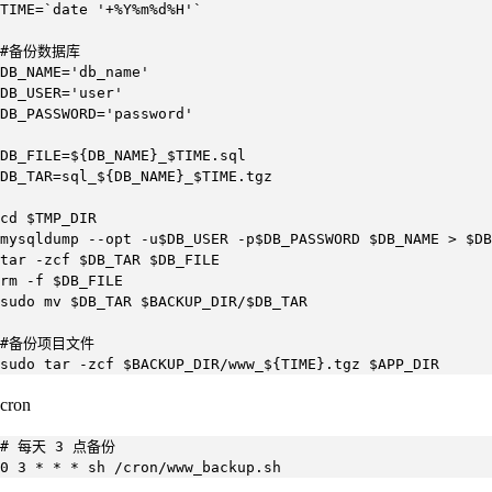
TIME=`date '+%Y%m%d%H'`

#备份数据库

DB_NAME='db_name'

DB_USER='user'

DB_PASSWORD='password'

DB_FILE=${DB_NAME}_$TIME.sql

DB_TAR=sql_${DB_NAME}_$TIME.tgz

cd $TMP_DIR

mysqldump --opt -u$DB_USER -p$DB_PASSWORD $DB_NAME > $DB
tar -zcf $DB_TAR $DB_FILE

rm -f $DB_FILE

sudo mv $DB_TAR $BACKUP_DIR/$DB_TAR

#备份项目文件

sudo tar -zcf $BACKUP_DIR/www_${TIME}.tgz $APP_DIR
cron
# 每天 3 点备份

0 3 * * * sh /cron/www_backup.sh