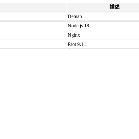
描述
Debian
Node.js 18
Nginx
Riot 9.1.1