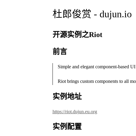
杜郎俊赏 - dujun.io
开源实例之Riot
前言
Simple and elegant component-based UI 
Riot brings custom components to all mo
实例地址
https://riot.dujun.eu.org
实例配置