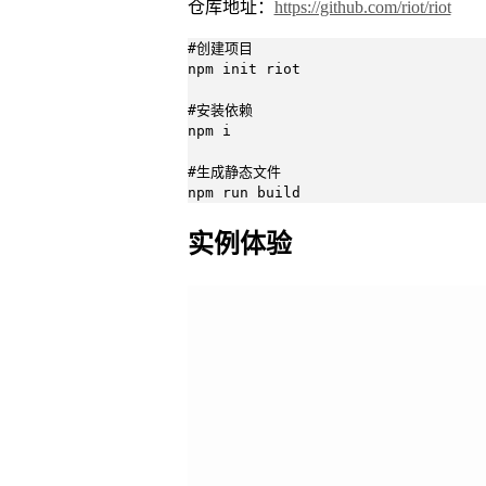
仓库地址：
https://github.com/riot/riot
#创建项目

npm init riot

#安装依赖

npm i

#生成静态文件

npm run build
实例体验