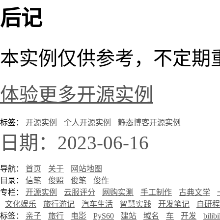
后记
本实例仅供参考，不定期
体验更多开源实例
标签：
开源实例
个人开源实例
静态博客开源实例
日期：2023-06-16
导航：
首页
关于
网站地图
目录：
信笔
俊照
俊笔
俊作
专栏：
开源实例
云服评分
网购实测
手工制作
古典文学
文化娱乐
旅行游记
汽车生活
智慧实践
开发笔记
自研程
标签：
亲子
旅行
电影
PyS60
建站
域名
车
开发
bilibi