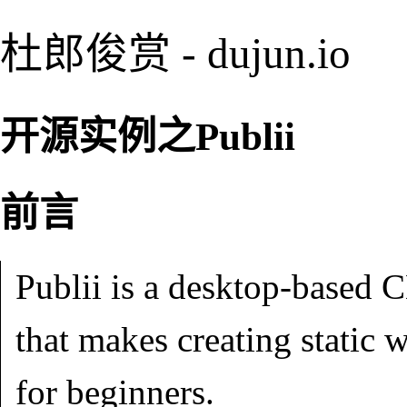
杜郎俊赏 - dujun.io
开源实例之Publii
前言
Publii is a desktop-based
that makes creating static w
for beginners.