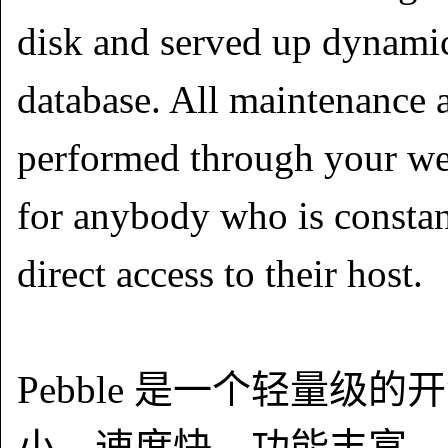
disk and served up dynamical
database. All maintenance 
performed through your we
for anybody who is constan
direct access to their host.
Pebble 是一个轻量级的开
小，速度快，功能丰富，