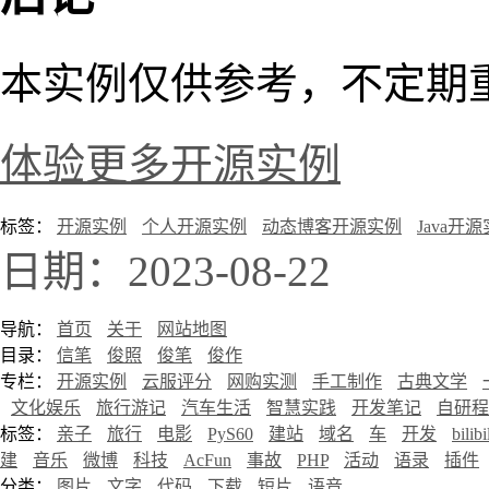
本实例仅供参考，不定期
体验更多开源实例
标签：
开源实例
个人开源实例
动态博客开源实例
Java开
日期：2023-08-22
导航：
首页
关于
网站地图
目录：
信笔
俊照
俊笔
俊作
专栏：
开源实例
云服评分
网购实测
手工制作
古典文学
文化娱乐
旅行游记
汽车生活
智慧实践
开发笔记
自研程
标签：
亲子
旅行
电影
PyS60
建站
域名
车
开发
bilibi
建
音乐
微博
科技
AcFun
事故
PHP
活动
语录
插件
分类：
图片
文字
代码
下载
短片
语音