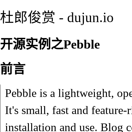
杜郎俊赏 - dujun.io
开源实例之Pebble
前言
Pebble is a lightweight, op
It's small, fast and feature-
installation and use. Blog 