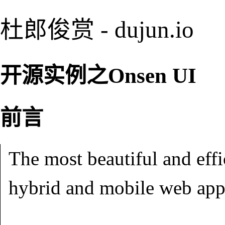
杜郎俊赏 - dujun.io
开源实例之Onsen UI
前言
The most beautiful and ef
hybrid and mobile web app