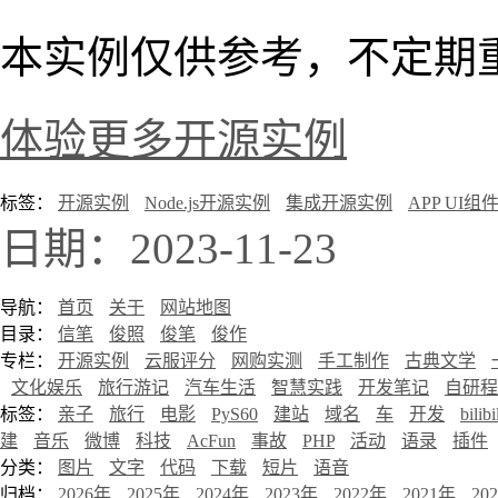
本实例仅供参考，不定期
体验更多开源实例
标签：
开源实例
Node.js开源实例
集成开源实例
APP UI
日期：2023-11-23
导航：
首页
关于
网站地图
目录：
信笔
俊照
俊笔
俊作
专栏：
开源实例
云服评分
网购实测
手工制作
古典文学
文化娱乐
旅行游记
汽车生活
智慧实践
开发笔记
自研程
标签：
亲子
旅行
电影
PyS60
建站
域名
车
开发
bilibi
建
音乐
微博
科技
AcFun
事故
PHP
活动
语录
插件
分类：
图片
文字
代码
下载
短片
语音
归档：
2026年
2025年
2024年
2023年
2022年
2021年
20