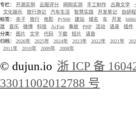
专栏：
开源实例
云服评分
网购实测
手工制作
古典文学
文化娱乐
旅行游记
汽车生活
智慧实践
开发笔记
自研程
标签：
亲子
旅行
电影
PyS60
建站
域名
车
开发
bilibi
建
音乐
微博
科技
AcFun
事故
PHP
活动
语录
插件
分类：
图片
文字
代码
下载
短片
语音
归档：
2026年
2025年
2024年
2023年
2022年
2021年
20
2011年
2010年
2009年
2008年
© dujun.io
浙 ICP 备 1604
33011002012788 号