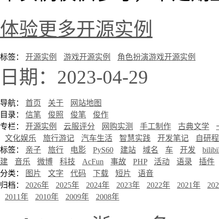
体验更多开源实例
标签：
开源实例
游戏开源实例
角色扮演游戏开源实例
日期：2023-04-29
导航：
首页
关于
网站地图
目录：
信笔
俊照
俊笔
俊作
专栏：
开源实例
云服评分
网购实测
手工制作
古典文学
文化娱乐
旅行游记
汽车生活
智慧实践
开发笔记
自研程
标签：
亲子
旅行
电影
PyS60
建站
域名
车
开发
bilibi
建
音乐
微博
科技
AcFun
事故
PHP
活动
语录
插件
分类：
图片
文字
代码
下载
短片
语音
归档：
2026年
2025年
2024年
2023年
2022年
2021年
20
2011年
2010年
2009年
2008年