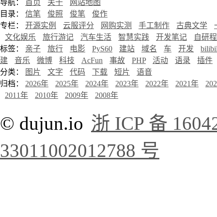
导航：
首页
关于
网站地图
目录：
信笔
俊照
俊笔
俊作
专栏：
开源实例
云服评分
网购实测
手工制作
古典文学
文化娱乐
旅行游记
汽车生活
智慧实践
开发笔记
自研程
标签：
亲子
旅行
电影
PyS60
建站
域名
车
开发
bilibi
建
音乐
微博
科技
AcFun
事故
PHP
活动
语录
插件
分类：
图片
文字
代码
下载
短片
语音
归档：
2026年
2025年
2024年
2023年
2022年
2021年
20
2011年
2010年
2009年
2008年
© dujun.io
浙 ICP 备 1604
33011002012788 号