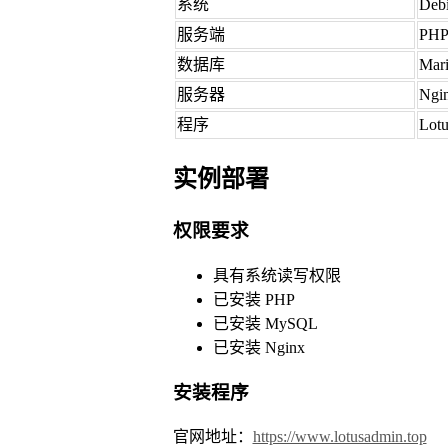
系统
Deb
服务端
PHP
数据库
Mar
服务器
Ngi
程序
Lotu
实例部署
权限要求
具有系统读写权限
已安装 PHP
已安装 MySQL
已安装 Nginx
安装程序
官网地址：
https://www.lotusadmin.top