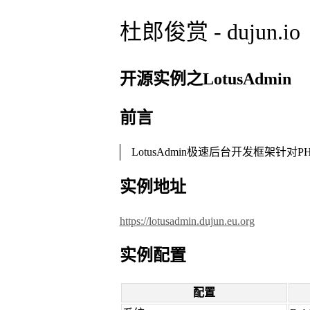
杜郎俊赏 - dujun.io
开源实例之LotusAdmin
前言
LotusAdmin极速后台开发框架
实例地址
https://lotusadmin.dujun.eu.org
实例配置
配置