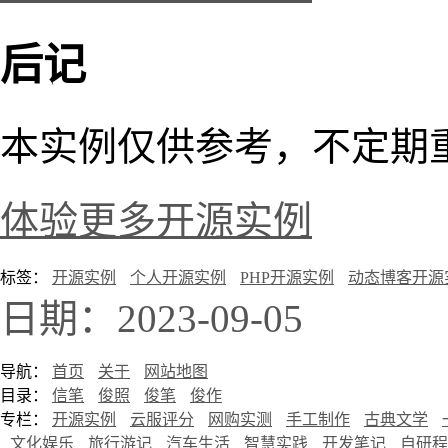
后记
本实例仅供参考，不定期
体验更多开源实例
标签：
开源实例
个人开源实例
PHP开源实例
动态博客开源
日期：2023-09-05
导航：
首页
关于
网站地图
目录：
信笔
俊照
俊笔
俊作
专栏：
开源实例
云服评分
网购实测
手工制作
古典文学
文化娱乐
旅行游记
汽车生活
智慧实践
开发笔记
自研程