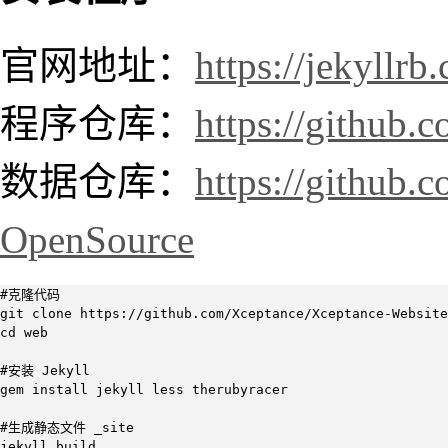
官网地址：
https://jekyllrb
程序仓库：
https://github.c
数据仓库：
https://github.
OpenSource
#克隆代码

git clone https://github.com/Xceptance/Xceptance-Website
cd web

#安装 Jekyll

gem install jekyll less therubyracer

#生成静态文件 _site

jekyll build