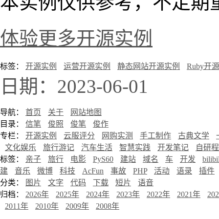
本实例仅供参考，不定期
体验更多开源实例
标签：
开源实例
运营开源实例
静态网站开源实例
Ruby开
日期：2023-06-01
导航：
首页
关于
网站地图
目录：
信笔
俊照
俊笔
俊作
专栏：
开源实例
云服评分
网购实测
手工制作
古典文学
文化娱乐
旅行游记
汽车生活
智慧实践
开发笔记
自研程
标签：
亲子
旅行
电影
PyS60
建站
域名
车
开发
bilibi
建
音乐
微博
科技
AcFun
事故
PHP
活动
语录
插件
分类：
图片
文字
代码
下载
短片
语音
归档：
2026年
2025年
2024年
2023年
2022年
2021年
20
2011年
2010年
2009年
2008年