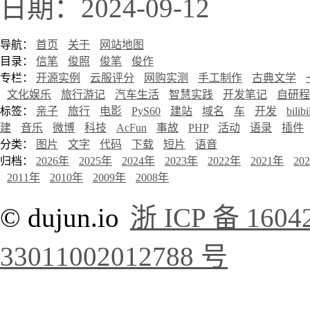
日期：2024-09-12
导航：
首页
关于
网站地图
目录：
信笔
俊照
俊笔
俊作
专栏：
开源实例
云服评分
网购实测
手工制作
古典文学
文化娱乐
旅行游记
汽车生活
智慧实践
开发笔记
自研程
标签：
亲子
旅行
电影
PyS60
建站
域名
车
开发
bilibi
建
音乐
微博
科技
AcFun
事故
PHP
活动
语录
插件
分类：
图片
文字
代码
下载
短片
语音
归档：
2026年
2025年
2024年
2023年
2022年
2021年
20
2011年
2010年
2009年
2008年
© dujun.io
浙 ICP 备 1604
33011002012788 号