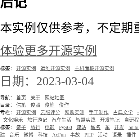
后记
本实例仅供参考，不定期
体验更多开源实例
标签：
开源实例
运维开源实例
主机面板开源实例
日期：2023-03-04
导航：
首页
关于
网站地图
目录：
信笔
俊照
俊笔
俊作
专栏：
开源实例
云服评分
网购实测
手工制作
古典文学
文化娱乐
旅行游记
汽车生活
智慧实践
开发笔记
自研程
标签：
亲子
旅行
电影
PyS60
建站
域名
车
开发
bilibi
建
音乐
微博
科技
AcFun
事故
PHP
活动
语录
插件