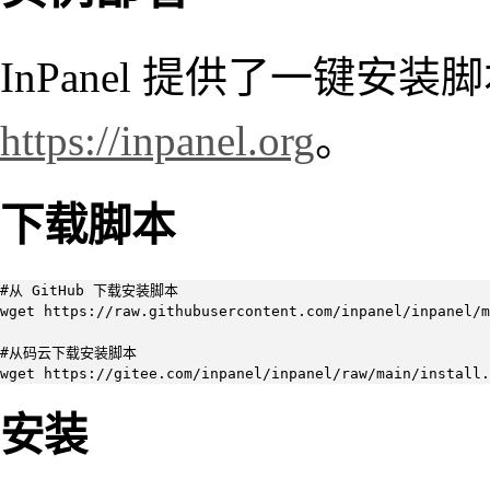
InPanel 提供了一键安
https://inpanel.org
。
下载脚本
#从 GitHub 下载安装脚本

wget https://raw.githubusercontent.com/inpanel/inpanel/m
#从码云下载安装脚本

wget https://gitee.com/inpanel/inpanel/raw/main/install.
安装