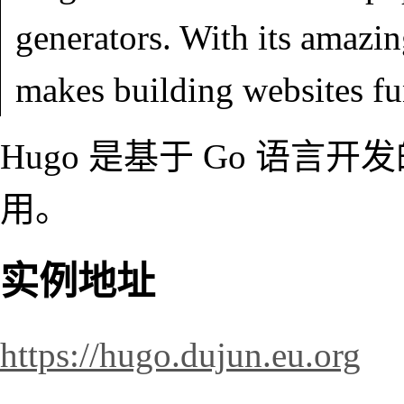
generators. With its amazin
makes building websites fu
Hugo 是基于 Go 语
用。
实例地址
https://hugo.dujun.eu.org