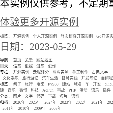
本实例仅供参考，不定期
体验更多开源实例
标签：
开源实例
个人开源实例
静态博客开源实例
Go开源
日期：2023-05-29
导航：
首页
关于
网站地图
目录：
信笔
俊照
俊笔
俊作
专栏：
开源实例
云服评分
网购实测
手工制作
古典文学
文化娱乐
旅行游记
汽车生活
智慧实践
开发笔记
自研程
标签：
亲子
旅行
电影
PyS60
建站
域名
车
开发
bilibi
建
音乐
微博
科技
AcFun
事故
PHP
活动
语录
插件
分类：
图片
文字
代码
下载
短片
语音
归档：
2026年
2025年
2024年
2023年
2022年
2021年
20
2011年
2010年
2009年
2008年