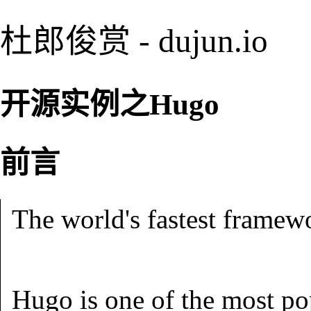
杜郎俊赏 - dujun.io
开源实例之Hugo
前言
The world's fastest framewo
Hugo is one of the most pop