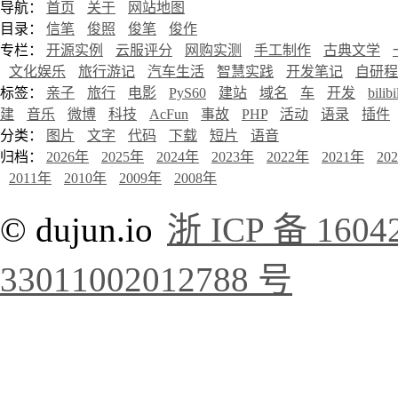
导航：
首页
关于
网站地图
目录：
信笔
俊照
俊笔
俊作
专栏：
开源实例
云服评分
网购实测
手工制作
古典文学
文化娱乐
旅行游记
汽车生活
智慧实践
开发笔记
自研程
标签：
亲子
旅行
电影
PyS60
建站
域名
车
开发
bilibi
建
音乐
微博
科技
AcFun
事故
PHP
活动
语录
插件
分类：
图片
文字
代码
下载
短片
语音
归档：
2026年
2025年
2024年
2023年
2022年
2021年
20
2011年
2010年
2009年
2008年
© dujun.io
浙 ICP 备 1604
33011002012788 号