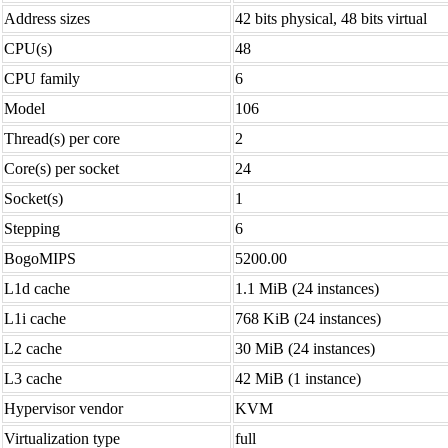
Address sizes
42 bits physical, 48 bits virtual
CPU(s)
48
CPU family
6
Model
106
Thread(s) per core
2
Core(s) per socket
24
Socket(s)
1
Stepping
6
BogoMIPS
5200.00
L1d cache
1.1 MiB (24 instances)
L1i cache
768 KiB (24 instances)
L2 cache
30 MiB (24 instances)
L3 cache
42 MiB (1 instance)
Hypervisor vendor
KVM
Virtualization type
full