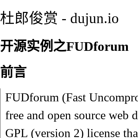
杜郎俊赏 - dujun.io
开源实例之FUDforum
前言
FUDforum (Fast Uncomprom
free and open source web d
GPL (version 2) license tha