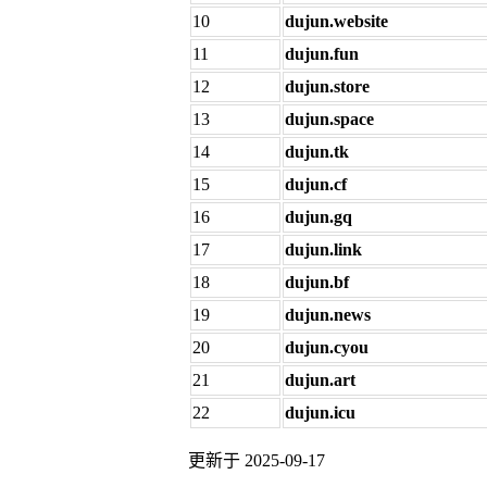
10
dujun.website
11
dujun.fun
12
dujun.store
13
dujun.space
14
dujun.tk
15
dujun.cf
16
dujun.gq
17
dujun.link
18
dujun.bf
19
dujun.news
20
dujun.cyou
21
dujun.art
22
dujun.icu
更新于 2025-09-17