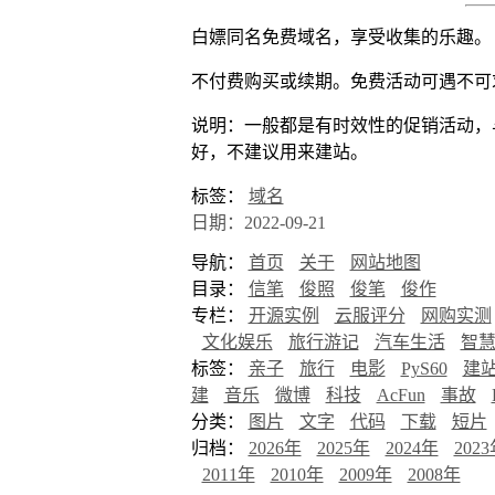
白嫖同名免费域名，享受收集的乐趣。
不付费购买或续期。免费活动可遇不可
说明：一般都是有时效性的促销活动，与
好，不建议用来建站。
标签：
域名
日期：2022-09-21
导航：
首页
关于
网站地图
目录：
信笔
俊照
俊笔
俊作
专栏：
开源实例
云服评分
网购实测
文化娱乐
旅行游记
汽车生活
智
标签：
亲子
旅行
电影
PyS60
建
建
音乐
微博
科技
AcFun
事故
分类：
图片
文字
代码
下载
短片
归档：
2026年
2025年
2024年
202
2011年
2010年
2009年
2008年