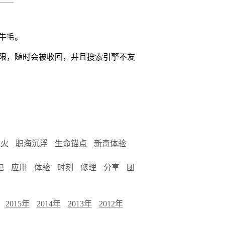
牛毛。
全权限，随时会被收回，并且搜索引擎不友
烟火
职海沉浮
生命锚点
新奇体验
记
应用
体验
时刻
修理
分享
团
2015年
2014年
2013年
2012年