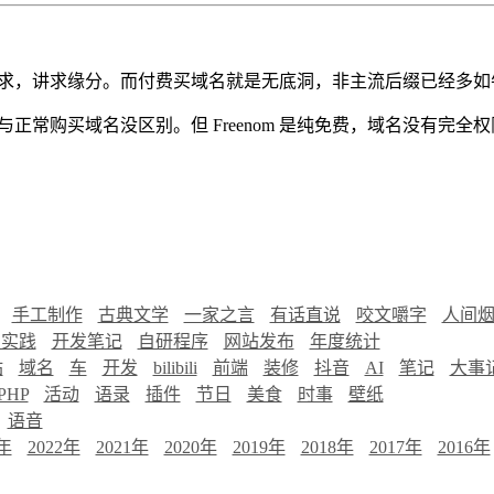
求，讲求缘分。而付费买域名就是无底洞，非主流后缀已经多如
正常购买域名没区别。但 Freenom 是纯免费，域名没有完
手工制作
古典文学
一家之言
有话直说
咬文嚼字
人间
慧实践
开发笔记
自研程序
网站发布
年度统计
站
域名
车
开发
bilibili
前端
装修
抖音
AI
笔记
大事
PHP
活动
语录
插件
节日
美食
时事
壁纸
语音
3年
2022年
2021年
2020年
2019年
2018年
2017年
2016年