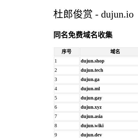
杜郎俊赏 - dujun.io
同名免费域名收集
序号
域名
1
dujun.shop
2
dujun.tech
3
dujun.ga
4
dujun.ml
5
dujun.gay
6
dujun.xyz
7
dujun.asia
8
dujun.wiki
9
dujun.dev