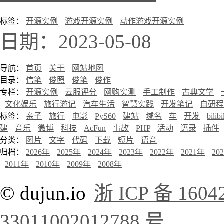
标签：
开源实例
游戏开源实例
动作游戏开源实例
日期：2023-05-08
导航：
首页
关于
网站地图
目录：
信笔
俊照
俊笔
俊作
专栏：
开源实例
云服评分
网购实测
手工制作
古典文学
文化娱乐
旅行游记
汽车生活
智慧实践
开发笔记
自研程
标签：
亲子
旅行
电影
PyS60
建站
域名
车
开发
bilibi
建
音乐
微博
科技
AcFun
事故
PHP
活动
语录
插件
分类：
图片
文字
代码
下载
短片
语音
归档：
2026年
2025年
2024年
2023年
2022年
2021年
20
2011年
2010年
2009年
2008年
© dujun.io
浙 ICP 备 1604
33011002012788 号