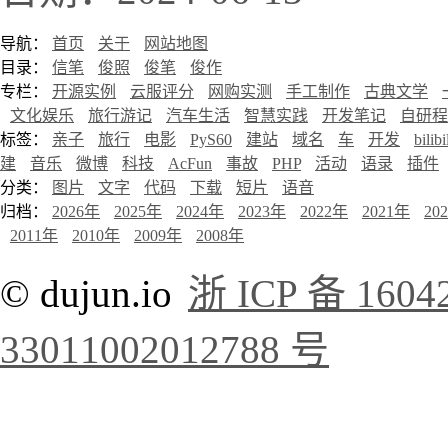
导航：
首页
关于
网站地图
目录：
信笔
俊照
俊笔
俊作
专栏：
开源实例
云服评分
网购实测
手工制作
古典文学
文化娱乐
旅行游记
汽车生活
智慧实践
开发笔记
自研程
标签：
亲子
旅行
电影
PyS60
建站
域名
车
开发
bilibi
建
音乐
微博
科技
AcFun
事故
PHP
活动
语录
插件
分类：
图片
文字
代码
下载
短片
语音
归档：
2026年
2025年
2024年
2023年
2022年
2021年
20
2011年
2010年
2009年
2008年
© dujun.io
浙 ICP 备 1604
33011002012788 号