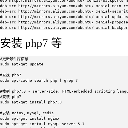
deb http://mirrors.aliyun.com/ubuntu/ xenial-backports m
deb-src http://mirrors.aliyun.com/ubuntu/ xenial main re
deb-src http://mirrors.aliyun.com/ubuntu/ xenial-securit
deb-src http://mirrors.aliyun.com/ubuntu/ xenial-updates
deb-src http://mirrors.aliyun.com/ubuntu/ xenial-propose
deb-src http://mirrors.aliyun.com/ubuntu/ xenial-backpor
安装 php7 等
#更新软件库信息

sudo apt-get update

#查找 php7

sudo apt-cache search php | grep 7

#找到 php7.0 - server-side, HTML-embedded scripting langu
#安装 php7

sudo apt-get install php7.0

#安装 nginx、mysql、redis

sudo apt-get install nginx

sudo apt-get install mysql-server-5.7
