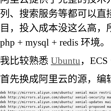
列、搜索服务等都可以直
目，投入成本没这么高，所
php + mysql + redis 环境。
我比较熟悉
Ubuntu
，ECS
首先换成阿里云的源，编
deb http://mirrors.aliyun.com/ubuntu/ xenial main restri
deb http://mirrors.aliyun.com/ubuntu/ xenial-security ma
deb http://mirrors.aliyun.com/ubuntu/ xenial-updates mai
deb http://mirrors.aliyun.com/ubuntu/ xenial-proposed ma