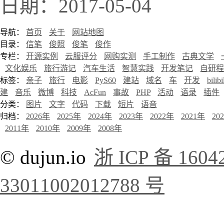
日期：2017-05-04
导航：
首页
关于
网站地图
目录：
信笔
俊照
俊笔
俊作
专栏：
开源实例
云服评分
网购实测
手工制作
古典文学
文化娱乐
旅行游记
汽车生活
智慧实践
开发笔记
自研程
标签：
亲子
旅行
电影
PyS60
建站
域名
车
开发
bilibi
建
音乐
微博
科技
AcFun
事故
PHP
活动
语录
插件
分类：
图片
文字
代码
下载
短片
语音
归档：
2026年
2025年
2024年
2023年
2022年
2021年
20
2011年
2010年
2009年
2008年
© dujun.io
浙 ICP 备 1604
33011002012788 号