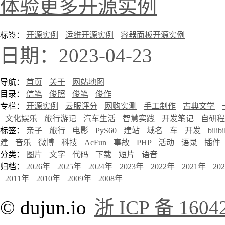
体验更多开源实例
标签：
开源实例
运维开源实例
容器面板开源实例
日期：2023-04-23
导航：
首页
关于
网站地图
目录：
信笔
俊照
俊笔
俊作
专栏：
开源实例
云服评分
网购实测
手工制作
古典文学
文化娱乐
旅行游记
汽车生活
智慧实践
开发笔记
自研程
标签：
亲子
旅行
电影
PyS60
建站
域名
车
开发
bilibi
建
音乐
微博
科技
AcFun
事故
PHP
活动
语录
插件
分类：
图片
文字
代码
下载
短片
语音
归档：
2026年
2025年
2024年
2023年
2022年
2021年
20
2011年
2010年
2009年
2008年
© dujun.io
浙 ICP 备 1604