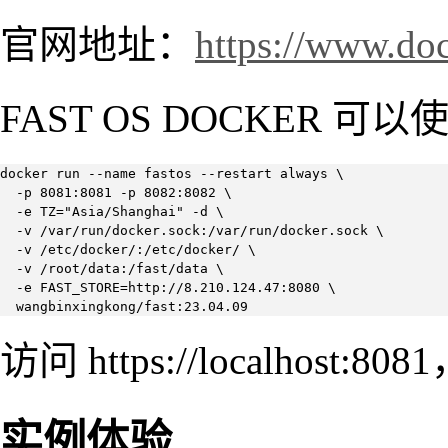
官网地址：
https://www.do
FAST OS DOCKER 可以使
docker run --name fastos --restart always \

  -p 8081:8081 -p 8082:8082 \

  -e TZ="Asia/Shanghai" -d \

  -v /var/run/docker.sock:/var/run/docker.sock \

  -v /etc/docker/:/etc/docker/ \

  -v /root/data:/fast/data \

  -e FAST_STORE=http://8.210.124.47:8080 \

  wangbinxingkong/fast:23.04.09
访问 https://localhos
实例体验