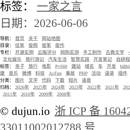
标签：
一家之言
日期：2026-06-06
导航：
首页
关于
网站地图
目录：
信笔
俊照
俊笔
俊作
专栏：
开源实例
云服评分
网购实测
手工制作
古典文学
文化娱乐
旅行游记
汽车生活
智慧实践
开发笔记
自研程
标签：
亲子
旅行
电影
PyS60
建站
域名
车
开发
bilibi
建
音乐
微博
科技
AcFun
事故
PHP
活动
语录
插件
分类：
图片
文字
代码
下载
短片
语音
归档：
2026年
2025年
2024年
2023年
2022年
2021年
20
2011年
2010年
2009年
2008年
© dujun.io
浙 ICP 备 1604
33011002012788 号