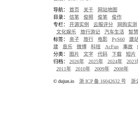
导航：
首页
关于
网站地图
目录：
信笔
俊照
俊笔
俊作
专栏：
开源实例
云服评分
网购实测
文化娱乐
旅行游记
汽车生活
智
标签：
亲子
旅行
电影
PyS60
建
建
音乐
微博
科技
AcFun
事故
分类：
图片
文字
代码
下载
短片
归档：
2026年
2025年
2024年
202
2011年
2010年
2009年
2008年
© dujun.io
浙 ICP 备 16042632 号
浙公