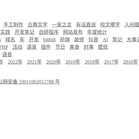
手工制作
古典文学
一家之言
有话直说
咬文嚼字
人间
慧实践
开发笔记
自研程序
网站发布
年度统计
站
域名
车
开发
bilibili
前端
装修
抖音
AI
笔记
大事
PHP
活动
语录
插件
节日
美食
时事
壁纸
语音
3年
2022年
2021年
2020年
2019年
2018年
2017年
2016年
网安备 33011002012788 号