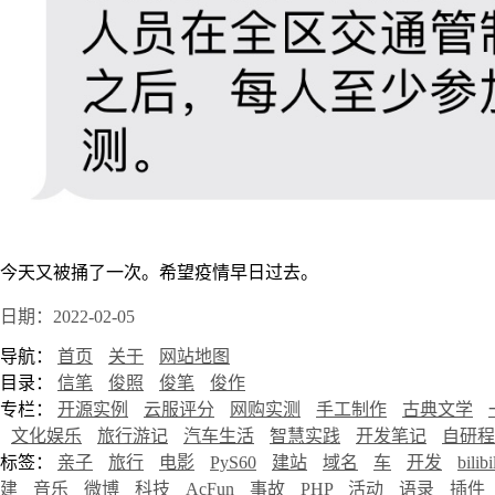
今天又被捅了一次。希望疫情早日过去。
日期：2022-02-05
导航：
首页
关于
网站地图
目录：
信笔
俊照
俊笔
俊作
专栏：
开源实例
云服评分
网购实测
手工制作
古典文学
文化娱乐
旅行游记
汽车生活
智慧实践
开发笔记
自研程
标签：
亲子
旅行
电影
PyS60
建站
域名
车
开发
bilibi
建
音乐
微博
科技
AcFun
事故
PHP
活动
语录
插件