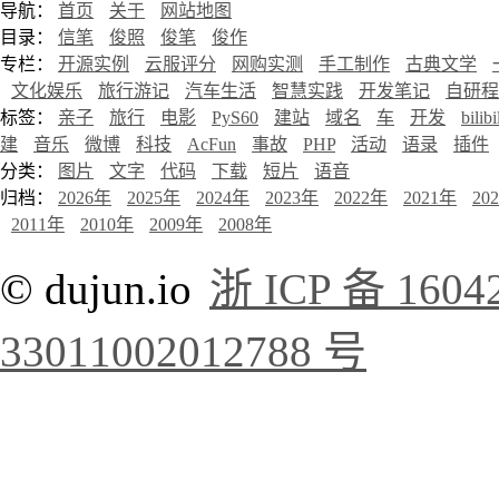
导航：
首页
关于
网站地图
目录：
信笔
俊照
俊笔
俊作
专栏：
开源实例
云服评分
网购实测
手工制作
古典文学
文化娱乐
旅行游记
汽车生活
智慧实践
开发笔记
自研程
标签：
亲子
旅行
电影
PyS60
建站
域名
车
开发
bilibi
建
音乐
微博
科技
AcFun
事故
PHP
活动
语录
插件
分类：
图片
文字
代码
下载
短片
语音
归档：
2026年
2025年
2024年
2023年
2022年
2021年
20
2011年
2010年
2009年
2008年
© dujun.io
浙 ICP 备 1604
33011002012788 号